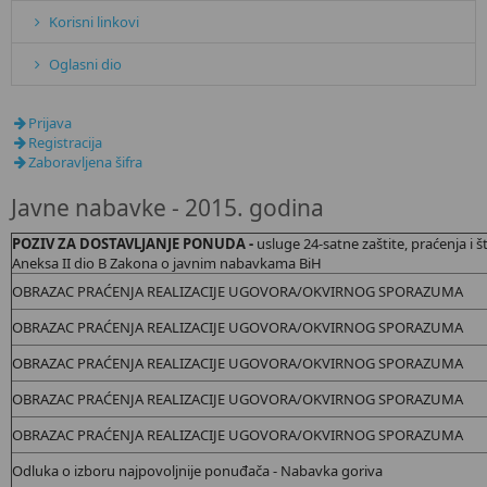
Korisni linkovi
Oglasni dio
Prijava
Registracija
Zaboravljena šifra
Javne nabavke - 2015. godina
POZIV ZA DOSTAVLJANJE PONUDA -
usluge 24-satne zaštite, praćenja i š
Aneksa II dio B Zakona o javnim nabavkama BiH
OBRAZAC PRAĆENJA REALIZACIJE UGOVORA/OKVIRNOG SPORAZUMA
OBRAZAC PRAĆENJA REALIZACIJE UGOVORA/OKVIRNOG SPORAZUMA
OBRAZAC PRAĆENJA REALIZACIJE UGOVORA/OKVIRNOG SPORAZUMA
OBRAZAC PRAĆENJA REALIZACIJE UGOVORA/OKVIRNOG SPORAZUMA
OBRAZAC PRAĆENJA REALIZACIJE UGOVORA/OKVIRNOG SPORAZUMA
Odluka o izboru najpovoljnije ponuđača - Nabavka goriva