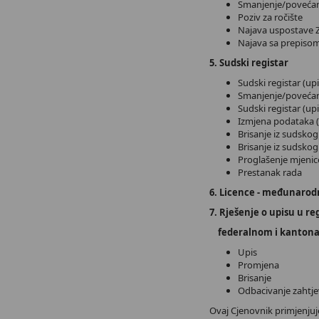
Smanjenje/povećan
Poziv 
Najava uspo
Najava sa prepi
5. Sudski registar
Sudski registar
Smanjenje/p
Sudski registar (
Izmjena podat
Brisanje iz 
Brisanje iz
Proglašen
Prest
6. Licence - međun
7. Rješenje o upisu u r
federalnom i kantona
Upi
Prom
Bris
Odbaciv
Ovaj Cjenovnik primjenjuj