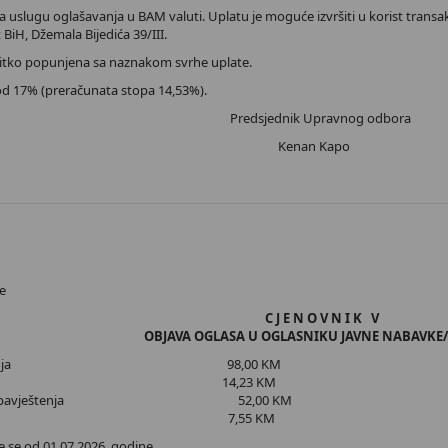
 uslugu oglašavanja u BAM valuti. Uplatu je moguće izvršiti u korist transakci
t BiH, Džemala Bijedića 39/III.
čitko popunjena sa naznakom svrhe uplate.
od 17% (preračunata stopa 14,53%).
Predsjednik Upravnog odbora
Kenan Kapo
H
e
C J E N O V N I K V
OBJAVA OGLASA U OGLASNIKU JAVNE NABAVKE
obavještenja 98,00 KM
 PDV 17% 14,23 KM
ažetka obavještenja 52,00 KM
a PDV 17% 7,55 KM
e se od 01.07.2026. godine.