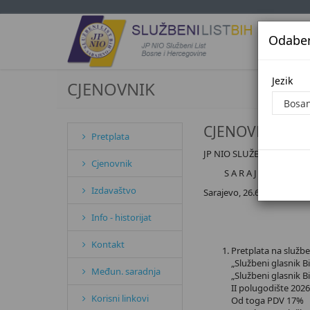
Odaberi
Jezi
Jezik
CJENOVNIK
CJENOVNIK
Pretplata
JP NIO SLUŽBENI LIST BI
Cjenovnik
S A R A J E V O
Izdavaštvo
Sarajevo, 26.6.2026. godin
Info - historijat
Kontakt
Pretplata na službe
„Službeni glasnik B
Međun. saradnja
„Službeni glasnik 
II polugod
Korisni linkovi
Od toga