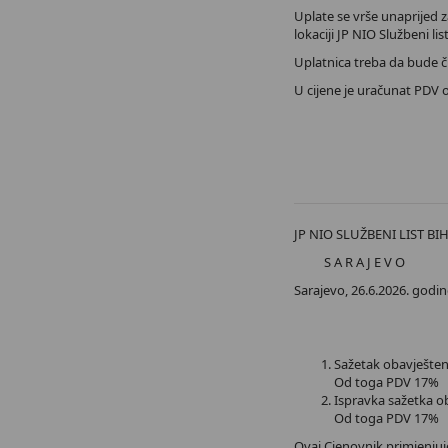
Uplate se vrše unaprijed za
lokaciji JP NIO Službeni lis
Uplatnica treba da bude 
U cijene je uračunat PDV 
JP NIO SLUŽBENI LIST BI
S A R A J E V O
Sarajevo, 26.6.2026. godin
Sažetak 
Od toga
Ispravka s
Od tog
Ovaj Cjenovnik primjenjuj