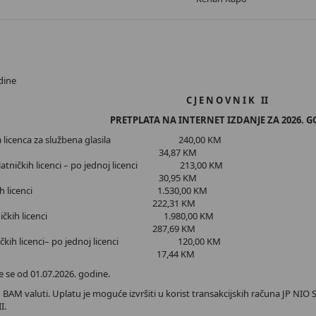
H
dine
C J E N O V N I K II
PRETPLATA NA INTERNET IZDANJE ZA 2026. 
ička licenca za službena glasila 240,00 KM
a PDV 17% 34,87 KM
platničkih licenci – po jednoj licenci 213,00 KM
a PDV 17% 30,95 KM
latničkih licenci 1.530,00 KM
 PDV 17% 222,31 KM
etplatničkih licenci 1.980,00 KM
 PDV 17% 287,69 KM
tničkih licenci– po jednoj licenci 120,00 KM
 PDV 17% 17,44 KM
e se od 01.07.2026. godine.
BAM valuti. Uplatu je moguće izvršiti u korist transakcijskih računa JP NIO Služ
I.