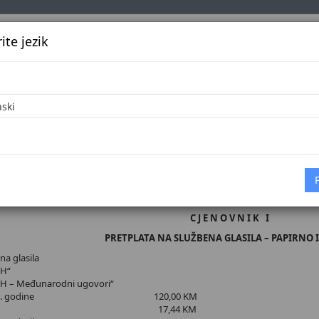
te jezik
k
Službena glasila
Oglašavanje
Pretraga
Vijes
H
e
C J E N O V N I K I
PRETPLATA NA SLUŽBENA GLASILA – PAPIRNO 
na glasila
iH“
BiH – Međunarodni ugovori“
ište 2026. godine 120,00 KM
 PDV 17% 17,44 KM