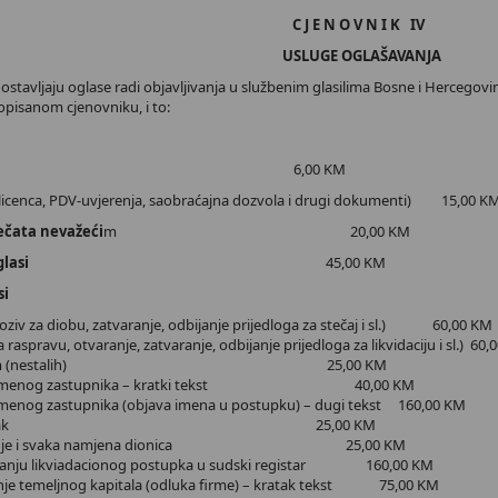
C J E N O V N I K IV
USLUGE OGLAŠAVANJA
a dostavljaju oglase radi objavljivanja u službenim glasilima Bosne i Hercego
opisanom cjenovniku, i to:
ička lica 6,00 KM
a licenca, PDV-uvjerenja, saobraćajna dozvola i drugi dokumenti) 15,00 K
ečata nevažeći
m 20,00 KM
i upravnik – oglasi
45,00 KM
si
poziv za diobu, zatvaranje, odbijanje prijedloga za stečaj i sl.) 60,00 KM
a raspravu, otvaranje, zatvaranje, odbijanje prijedloga za likvidaciju i sl.) 60
je umrlim (nestalih) 25,00 KM
privremenog zastupnika – kratki tekst 40,00 KM
emenog zastupnika (objava imena u postupku) – dugi tekst 160,00 KM
ski postupak 25,00 KM
 sticanje i svaka namjena dionica 25,00 KM
etanju likviadacionog postupka u sudski registar 160,00 KM
je temeljnog kapitala (odluka firme) – kratak tekst 75,00 KM