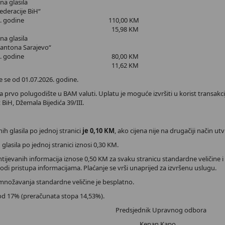
na glasila
ederacije BiH“
ište 2026. godine 110,00 KM
 PDV 17% 15,98 KM
na glasila
Kantona Sarajevo“
ište 2026. godine 80,00 KM
 PDV 17% 11,62 KM
e se od 01.07.2026. godine.
 prvo polugodište u BAM valuti. Uplatu je moguće izvršiti u korist transakcijs
t BiH, Džemala Bijedića 39/III.
ih glasila po jednoj stranici
je 0,10 KM
, ako cijena nije na drugačiji način ut
glasila po jednoj stranici iznosi 0,30 KM.
ijevanih informacija iznose 0,50 KM za svaku stranicu standardne veličine
di pristupa informacijama. Plaćanje se vrši unaprijed za izvršenu uslugu.
množavanja standardne veličine je besplatno.
od 17% (preračunata stopa 14,53%).
Predsjednik Upravnog odbora
Kenan Kapo