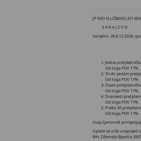
JP NIO SLUŽBENI LIST BI
S A R A J E V O
Sarajevo, 26.6.12.2026. go
Jedna pretplatn
Od tog
Tri do sedam pret
Od tog
Osam pretp
Od toga
Dvanaest pr
Od toga
Preko 50 pretpla
Od toga
Ovaj Cjenovnik primjenjuj
Uplate se vrše unaprijed u 
BiH, Džemala Bijedića 39/II