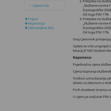
Pretplata na službe
Oglasni dio
„Službene novine F
II polugod
Od toga
Prijava
Pretplata na službe
Registracija
„Službene novine 
Zaboravljena šifra
II polugod
Od toga
Ovaj Cjenovnik primjenjuj
Uplate se vrše unaprijed za
lokaciji JP NIO Službeni lis
Napomena:
Pojedinačna cijena služben
Cijena kopiranja službenih 
Troškovi umnožavanja zaht
skladu sa Zakonom o slobo
Prvih dvadeset stranica u
U cijenu je uračunat PDV 