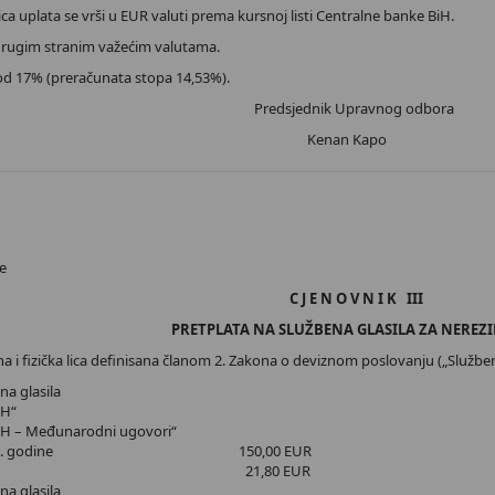
lica uplata se vrši u EUR valuti prema kursnoj listi Centralne banke BiH.
 drugim stranim važećim valutama.
od 17% (preračunata stopa 14,53%).
Predsjednik Upravnog odbora
Kenan Kapo
H
e
C J E N O V N I K III
PRETPLATA NA SLUŽBENA GLASILA ZA NEREZ
a i fizička lica definisana članom 2. Zakona o deviznom poslovanju („Služben
na glasila
iH“
BiH – Međunarodni ugovori“
ište 2026. godine 150,00 EUR
 PDV 17% 21,80 EUR
na glasila