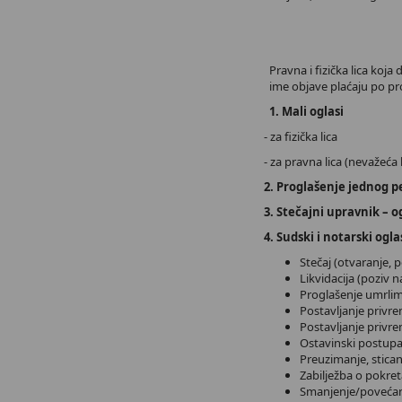
Pravna i fizička lica koj
ime objave plaćaju po pr
1. Mali oglasi
- za fiz
- za pravna lica (nevažeć
2. Proglašenje jednog p
3. Stečajn
4. Sudski i notarski ogla
Stečaj (otvaranje, 
Likvidacija (poziv n
Proglašen
Postavljanje 
Postavljanje privr
Ostavin
Preuzimanje,
Zabilježba o pokr
Smanjenje/povećan