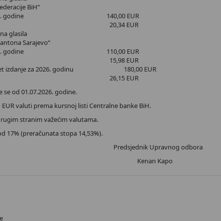
ederacije BiH“
ište 2026. godine 140,00 EUR
 PDV 17% 20,34 EUR
na glasila
Kantona Sarajevo“
ište 2026. godine 110,00 EUR
 PDV 17% 15,98 EUR
nternet izdanje za 2026. godinu 180,00 EUR
 PDV 17% 26,15 EUR
e se od 01.07.2026. godine.
 EUR valuti prema kursnoj listi Centralne banke BiH.
 drugim stranim važećim valutama.
od 17% (preračunata stopa 14,53%).
Predsjednik Upravnog odbora
Kenan Kapo
H
e