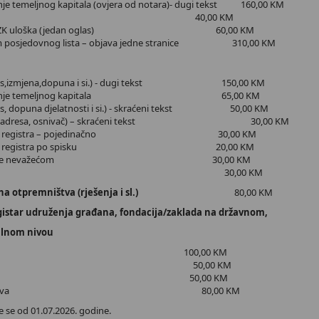
je temeljnog kapitala (ovjera od notara)- dugi tekst 160,00 KM
za ročište 40,00 KM
stave ZK uloška (jedan oglas) 60,00 KM
som posjedovnog lista – objava jedne stranice 310,00 KM
 (upis,izmjena,dopuna i si.) - dugi tekst 150,00 KM
ovećanje temeljnog kapitala 65,00 KM
upis, dopuna djelatnosti i si.) - skraćeni tekst 50,00 KM
aka (adresa, osnivač) – skraćeni tekst 30,00 KM
sudskog registra – pojedinačno 30,00 KM
 sudskog registra po spisku 20,00 KM
je mjenice nevažećom 30,00 KM
anak rada 30,00 KM
arodna otpremništva (rješenja i sl.)
80,00 KM
egistar udruženja građana, fondacija/zaklada na državnom,
lnom nivou
s 100,00 KM
jena 50,00 KM
anje 50,00 KM
anje zahtjeva 80,00 KM
e se od 01.07.2026. godine.