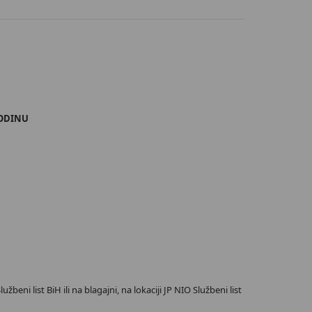
GODINU
beni list BiH ili na blagajni, na lokaciji JP NIO Službeni list