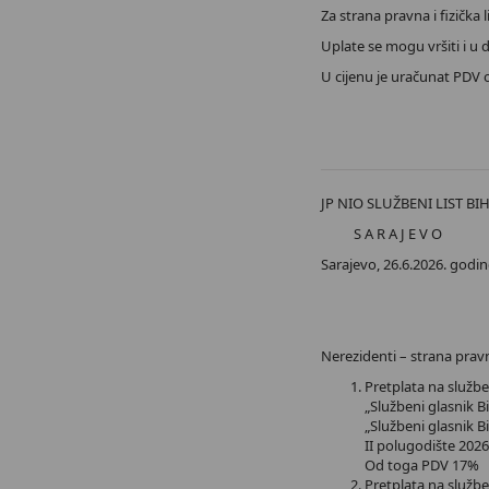
Za strana pravna i fizička 
Uplate se mogu vršiti i u
U cijenu je uračunat PDV 
JP NIO SLUŽBENI LIST BI
S A R A J E V O
Sarajevo, 26.6.2026. godin
Nerezidenti – strana pravn
Pretplata na službe
„Službeni glasnik B
„Službeni glasnik 
II polugod
Od toga
Pretplata na službe