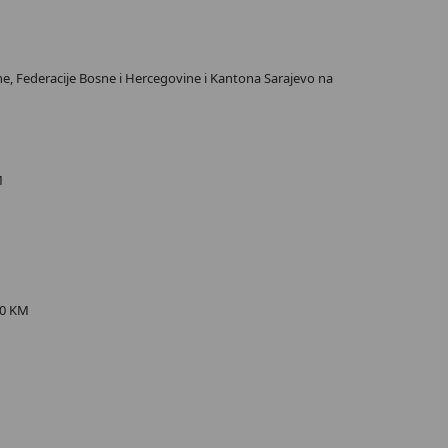
vine, Federacije Bosne i Hercegovine i Kantona Sarajevo na
M
,00 KM