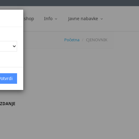
ti
Web shop
Info
Javne nabavke
Početna
CJENOVNIK
IZDANJE