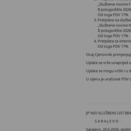
„Službene novine F
II polugod
Od toga
Pretplata na službe
„Službene novine 
II polugod
Od toga
Pretplata za i
Od toga
Ovaj Cjenovnik primjenjuj
Uplate se vrše unaprijed u
Uplate se mogu vršiti i u
U cijenu je uračunat PDV 
JP NIO SLUŽBENI LIST BI
S A R A J E V O
Sarajevo, 26.6.2026. godin