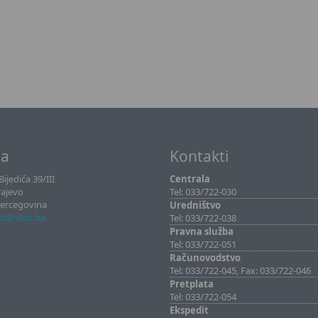
sa
Kontakti
ijedića 39/III
Centrala
rajevo
Tel: 033/722-030
Hercegovina
Uredništvo
ist@sllist.ba
Tel: 033/722-038
Pravna služba
Tel: 033/722-051
Računovodstvo
Tel: 033/722-045, Fax: 033/722-046
Pretplata
Tel: 033/722-054
Ekspedit