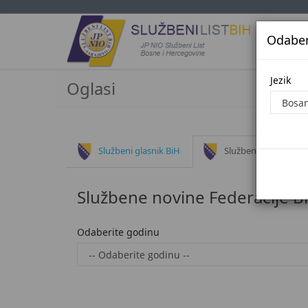
Odaberi
Jezi
Jezik
Oglasi
Službeni glasnik BiH
Službene novine Fed
Službene novine Federacije B
Odaberite godinu