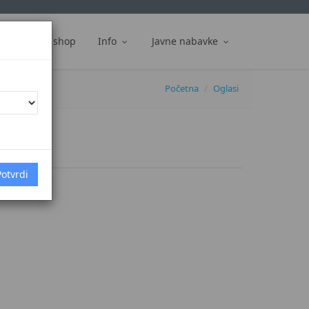
ti
Web shop
Info
Javne nabavke
Početna
Oglasi