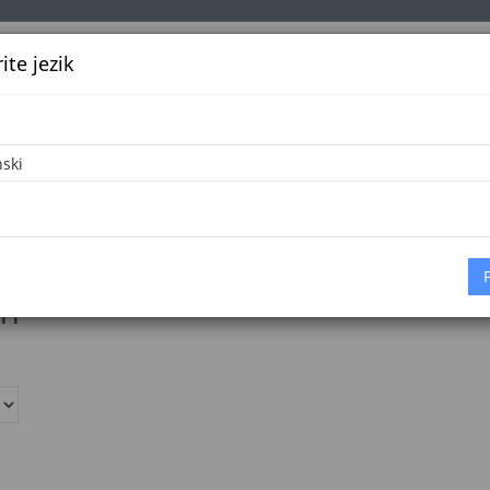
te jezik
k
Službena glasila
Oglašavanje
Pretraga
Vijes
eracije BiH
iH