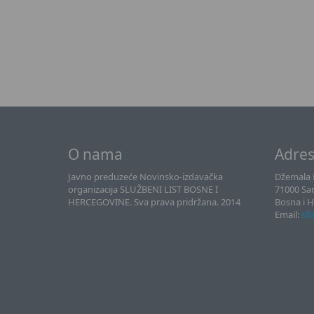
O nama
Adre
Javno preduzeće Novinsko-izdavačka
Džemala B
organizacija SLUŽBENI LIST BOSNE I
71000 Sa
HERCEGOVINE. Sva prava pridržana. 2014
Bosna i 
Email:
sll