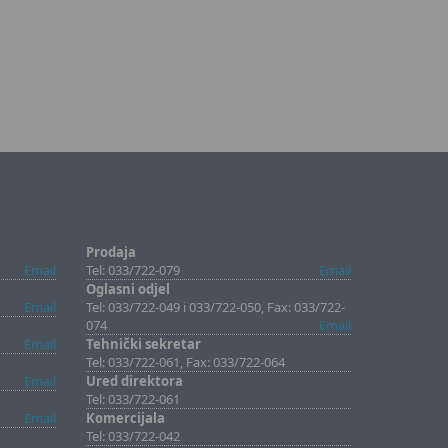
Prodaja
Email
Tel: 033/722-079
Email
Oglasni odjel
Email
Tel: 033/722-049 i 033/722-050, Fax: 033/722-
074
Email
Email
Tehnički sekretar
Tel: 033/722-061, Fax: 033/722-064
Email
Ured direktora
Tel: 033/722-061
Email
Komercijala
Tel: 033/722-042