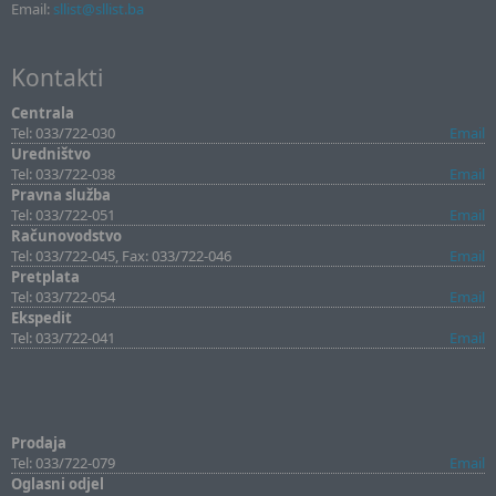
Email:
sllist@sllist.ba
Kontakti
Centrala
Tel: 033/722-030
Email
Uredništvo
Tel: 033/722-038
Email
Pravna služba
Tel: 033/722-051
Email
Računovodstvo
Tel: 033/722-045, Fax: 033/722-046
Email
Pretplata
Tel: 033/722-054
Email
Ekspedit
Tel: 033/722-041
Email
Prodaja
Tel: 033/722-079
Email
Oglasni odjel