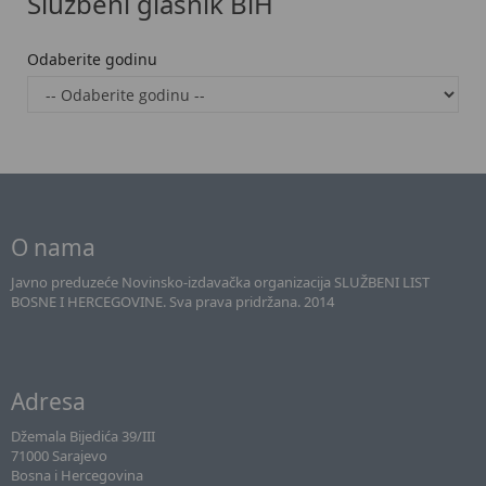
Službeni glasnik BiH
Odaberite godinu
O nama
Javno preduzeće Novinsko-izdavačka organizacija SLUŽBENI LIST
BOSNE I HERCEGOVINE. Sva prava pridržana. 2014
Adresa
Džemala Bijedića 39/III
71000 Sarajevo
Bosna i Hercegovina