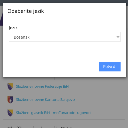
Odaberite jezik
Jezik
Dokumenti
Početna
Dokumenti
Službeni glasnik BiH
Službene novine Federacije BiH
Službene novine Kantona Sarajevo
Službeni glasnik BiH - međunarodni ugovori