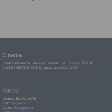
O nama
Javno preduzeće Novinsko-izdavačka organizacija SLUŽBENI LIST
BOSNE I HERCEGOVINE. Sva prava pridržana. 2014
Adresa
Džemala Bijedića 39/III
71000 Sarajevo
Bosna i Hercegovina