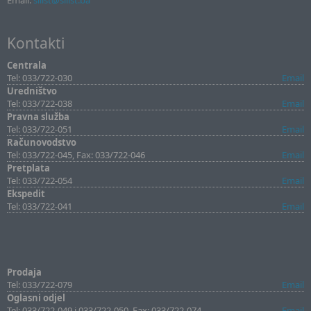
Email:
sllist@sllist.ba
Kontakti
Centrala
Tel: 033/722-030
Email
Uredništvo
Tel: 033/722-038
Email
Pravna služba
Tel: 033/722-051
Email
Računovodstvo
Tel: 033/722-045, Fax: 033/722-046
Email
Pretplata
Tel: 033/722-054
Email
Ekspedit
Tel: 033/722-041
Email
Prodaja
Tel: 033/722-079
Email
Oglasni odjel
Tel: 033/722-049 i 033/722-050, Fax: 033/722-074
Email