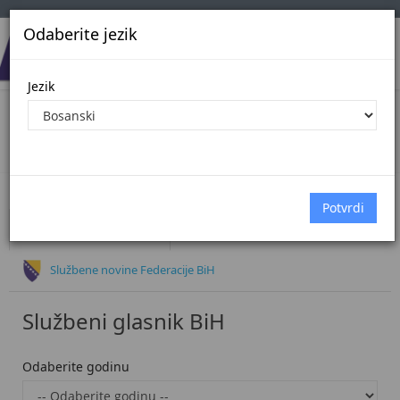
Odaberite jezik
Jezik
Oglasi
Početna
Oglasi
Službeni glasnik BiH
Službene novine Federacije BiH
Službeni glasnik BiH
Odaberite godinu