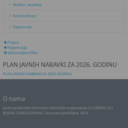
Međun. saradnja
Korisni linkovi
Oglasni dio
Prijava
Registracija
Zaboravljena šifra
PLAN JAVNIH NABAVKI ZA 2026. GODINU
PLAN JAVNIH NABAVKI ZA 2026. GODINU
O nama
Javno preduzeće Novinsko-izdavačka organizacija SLUŽBENI LIST
BOSNE I HERCEGOVINE. Sva prava pridržana. 2014