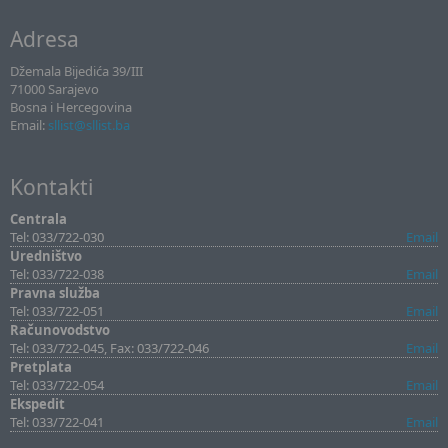
Adresa
Džemala Bijedića 39/III
71000 Sarajevo
Bosna i Hercegovina
Email:
sllist@sllist.ba
Kontakti
Centrala
Tel: 033/722-030
Email
Uredništvo
Tel: 033/722-038
Email
Pravna služba
Tel: 033/722-051
Email
Računovodstvo
Tel: 033/722-045, Fax: 033/722-046
Email
Pretplata
Tel: 033/722-054
Email
Ekspedit
Tel: 033/722-041
Email