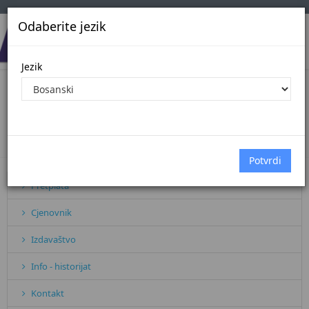
Odaberite jezik
Jezik
PLAN JAVNIH NABAVKI ZA 2026.
GODINU
Početna
Sve vijesti
PLAN JAVNIH NABAVKI ZA 2026. G...
Pretplata
Cjenovnik
Izdavaštvo
Info - historijat
Kontakt