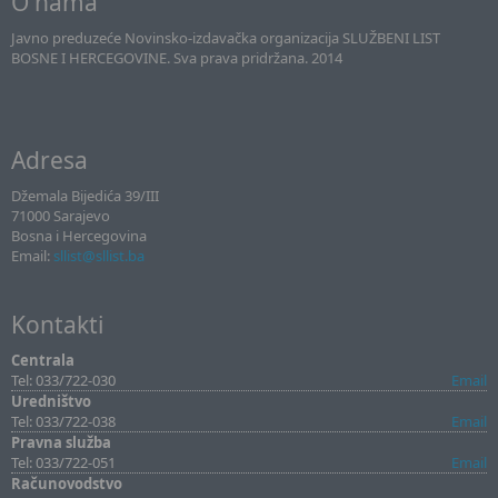
O nama
Javno preduzeće Novinsko-izdavačka organizacija SLUŽBENI LIST
BOSNE I HERCEGOVINE. Sva prava pridržana. 2014
Adresa
Džemala Bijedića 39/III
71000 Sarajevo
Bosna i Hercegovina
Email:
sllist@sllist.ba
Kontakti
Centrala
Tel: 033/722-030
Email
Uredništvo
Tel: 033/722-038
Email
Pravna služba
Tel: 033/722-051
Email
Računovodstvo