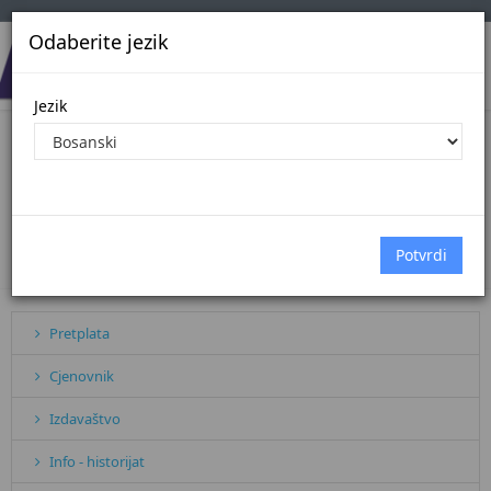
Odaberite jezik
Jezik
PRIVREDNO PRAVO PREMA
PROGRAMU PRAVOSUDNOG ISPITA
- 3 izmijenjeno i dopunjeno izdanje
Početna
Sve vijesti
PRIVREDNO PRAVO PREMA PROGRAMU...
Pretplata
Cjenovnik
Izdavaštvo
Info - historijat