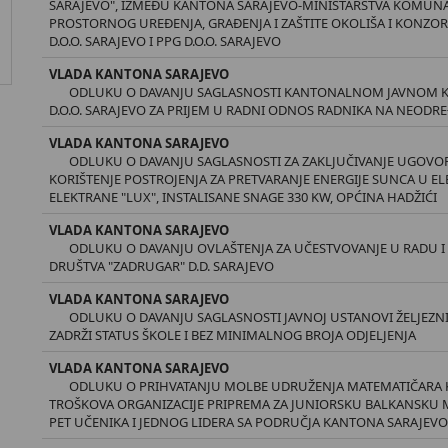
SARAJEVO", IZMEĐU KANTONA SARAJEVO-MINISTARSTVA KOMUNA
PROSTORNOG UREĐENJA, GRAĐENJA I ZAŠTITE OKOLIŠA I KONZORC
D.O.O. SARAJEVO I PPG D.O.O. SARAJEVO
VLADA KANTONA SARAJEVO
ODLUKU O DAVANJU SAGLASNOSTI KANTONALNOM JAVNOM 
D.O.O. SARAJEVO ZA PRIJEM U RADNI ODNOS RADNIKA NA NEODR
VLADA KANTONA SARAJEVO
ODLUKU O DAVANJU SAGLASNOSTI ZA ZAKLJUČIVANJE UGOVORA
KORIŠTENJE POSTROJENJA ZA PRETVARANJE ENERGIJE SUNCA U EL
ELEKTRANE "LUX", INSTALISANE SNAGE 330 KW, OPĆINA HADŽIĆI
VLADA KANTONA SARAJEVO
ODLUKU O DAVANJU OVLAŠTENJA ZA UČESTVOVANJE U RADU I 
DRUŠTVA "ZADRUGAR" D.D. SARAJEVO
VLADA KANTONA SARAJEVO
ODLUKU O DAVANJU SAGLASNOSTI JAVNOJ USTANOVI ŽELJEZNI
ZADRŽI STATUS ŠKOLE I BEZ MINIMALNOG BROJA ODJELJENJA
VLADA KANTONA SARAJEVO
ODLUKU O PRIHVATANJU MOLBE UDRUŽENJA MATEMATIČARA 
TROŠKOVA ORGANIZACIJE PRIPREMA ZA JUNIORSKU BALKANSKU 
PET UČENIKA I JEDNOG LIDERA SA PODRUČJA KANTONA SARAJEV