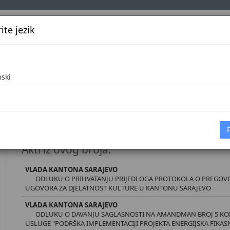
te jezik
k
Službena glasila
Oglašavanje
Pretraga
Vijes
Početna
Dokumenti
Službene novine Kantona Sarajevo broj 26
Akti iz ovog broja:
VLADA KANTONA SARAJEVO
ODLUKU O PRIHVATANJU PRIJEDLOGA PROTOKOLA O PREGOVO
UGOVORA ZA DJELATNOST KULTURE U KANTONU SARAJEVO
VLADA KANTONA SARAJEVO
ODLUKU O DAVANJU SAGLASNOSTI NA AMANDMAN BROJ 5 K
USLUGE "PODRŠKA IMPLEMENTACIJI PROJEKTA ENERGIJSKA FIKA