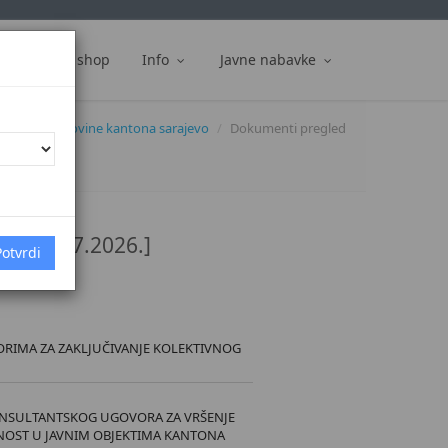
ti
Web shop
Info
Javne nabavke
službene novine kantona sarajevo
Dokumenti pregled
/26 [2.7.2026.]
RIMA ZA ZAKLJUČIVANJE KOLEKTIVNOG
ONSULTANTSKOG UGOVORA ZA VRŠENJE
SNOST U JAVNIM OBJEKTIMA KANTONA