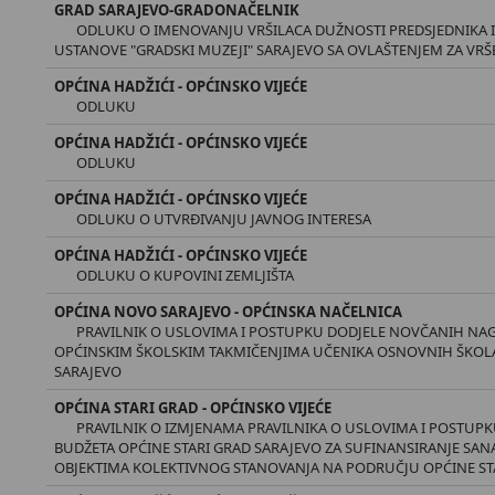
GRAD SARAJEVO-GRADONAČELNIK
ODLUKU O IMENOVANJU VRŠILACA DUŽNOSTI PREDSJEDNIKA 
USTANOVE "GRADSKI MUZEJI" SARAJEVO SA OVLAŠTENJEM ZA VRŠ
OPĆINA HADŽIĆI - OPĆINSKO VIJEĆE
ODLUKU
OPĆINA HADŽIĆI - OPĆINSKO VIJEĆE
ODLUKU
OPĆINA HADŽIĆI - OPĆINSKO VIJEĆE
ODLUKU O UTVRĐIVANJU JAVNOG INTERESA
OPĆINA HADŽIĆI - OPĆINSKO VIJEĆE
ODLUKU O KUPOVINI ZEMLJIŠTA
OPĆINA NOVO SARAJEVO - OPĆINSKA NAČELNICA
PRAVILNIK O USLOVIMA I POSTUPKU DODJELE NOVČANIH NAG
OPĆINSKIM ŠKOLSKIM TAKMIČENJIMA UČENIKA OSNOVNIH ŠKOL
SARAJEVO
OPĆINA STARI GRAD - OPĆINSKO VIJEĆE
PRAVILNIK O IZMJENAMA PRAVILNIKA O USLOVIMA I POSTUPKU
BUDŽETA OPĆINE STARI GRAD SARAJEVO ZA SUFINANSIRANJE SANA
OBJEKTIMA KOLEKTIVNOG STANOVANJA NA PODRUČJU OPĆINE ST