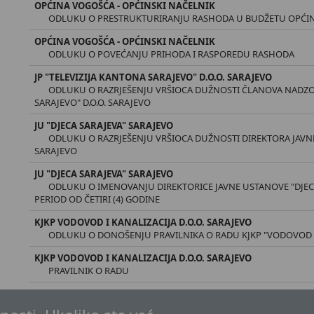
OPĆINA VOGOŠĆA - OPĆINSKI NAČELNIK
ODLUKU O PRESTRUKTURIRANJU RASHODA U BUDŽETU OPĆIN
OPĆINA VOGOŠĆA - OPĆINSKI NAČELNIK
ODLUKU O POVEĆANJU PRIHODA I RASPOREDU RASHODA
JP "TELEVIZIJA KANTONA SARAJEVO" D.O.O. SARAJEVO
ODLUKU O RAZRJEŠENJU VRŠIOCA DUŽNOSTI ČLANOVA NADZO
SARAJEVO" D.O.O. SARAJEVO
JU "DJECA SARAJEVA" SARAJEVO
ODLUKU O RAZRJEŠENJU VRŠIOCA DUŽNOSTI DIREKTORA JAVNE
SARAJEVO
JU "DJECA SARAJEVA" SARAJEVO
ODLUKU O IMENOVANJU DIREKTORICE JAVNE USTANOVE "DJEC
PERIOD OD ČETIRI (4) GODINE
KJKP VODOVOD I KANALIZACIJA D.O.O. SARAJEVO
ODLUKU O DONOŠENJU PRAVILNIKA O RADU KJKP "VODOVOD I K
KJKP VODOVOD I KANALIZACIJA D.O.O. SARAJEVO
PRAVILNIK O RADU